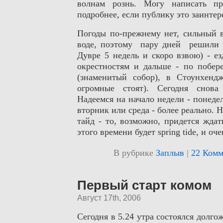
волнам рознь. Могу написать п
подробнее, если публику это заинтер
Погоды по-прежнему нет, сильный в
воде, поэтому пару дней решили р
Дувре 5 недель и скоро взвою) - е
окрестностям и дальше - по побер
(знаменитый собор), в Стоунхенд
огромные стоят). Сегодня снова
Надеемся на начало недели - понедел
вторник или среда - более реально. 
тайд - то, возможно, придется ждать
этого времени будет spring tide, и оч
В рубрике
Заплыв
|
22 Комм
Первый старт комом
Август 17th, 2006
Сегодня в 5.24 утра состоялся долг