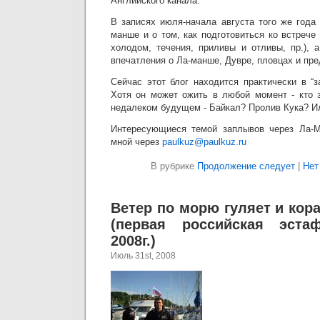
Английского канала.
В записях июля-начала августа того же года
манше и о том, как подготовиться ко встрече 
холодом, течения, приливы и отливы, пр.), 
впечатления о Ла-манше, Дувре, пловцах и пре
Сейчас этот блог находится практически в “
Хотя он может ожить в любой момент - кто з
недалеком будущем - Байкал? Пролив Кука? 
Интересующиеся темой заплывов через Ла-М
мной через
paulkuz@paulkuz.ru
В рубрике
Продолжение следует
|
Нет
Ветер по морю гуляет и кор
(первая российская эст
2008г.)
Июль 31st, 2008