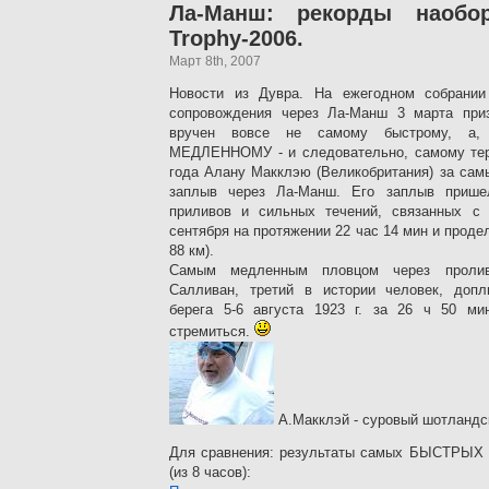
Ла-Манш: рекорды наобор
Trophy-2006.
Март 8th, 2007
Новости из Дувра. На ежегодном собрании
сопровождения через Ла-Манш 3 марта при
вручен вовсе не самому быстрому, а,
МЕДЛЕННОМУ - и следовательно, самому терп
года Алану Макклэю (Великобритания) за са
заплыв через Ла-Манш. Его заплыв прише
приливов и сильных течений, связанных с
сентября на протяжении 22 час 14 мин и проде
88 км).
Самым медленным пловцом через пролив
Салливан, третий в истории человек, доп
берега 5-6 августа 1923 г. за 26 ч 50 ми
стремиться.
А.Макклэй - суровый шотландс
Для сравнения: результаты самых БЫСТРЫХ 
(из 8 часов):