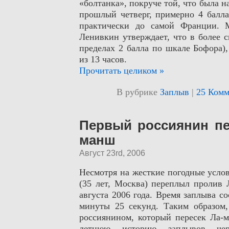
«болтанка», покруче той, что была н
прошлый четверг, примерно 4 балла
практически до самой Франции. 
Ленивкин утверждает, что в более 
пределах 2 балла по шкале Бофора)
из 13 часов.
Прочитать целиком »
В рубрике
Заплыв
|
25 Комм
Первый россиянин п
манш
Август 23rd, 2006
Несмотря на жесткие погодные усло
(35 лет, Москва) переплыл пролив 
августа 2006 года. Время заплыва со
минуты 25 секунд. Таким образо
россиянином, который пересек Ла-м
летнюю историю заплывов чер