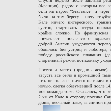
Спустя неделю после заплыва реш
(Франция), рядом с которым все з
сели на паром “SeaFrance” и через
были на том берегу - почувствуйт
Кале ничего интересного, транзи
суетно, стартовать оттуда психо
крайне сложно. Но французская 
впечатляет - после этого поражае
доброй Англии умудряются перево
обошлось без устриц и лобстера, 
победу российского плавания (да
спортивный режим потихоньку уходи
Посетили место (предполагаемое)
августа все было в кромешной тьме
что. не только я ничего не видел в
ночью, слегка обезумевший после 14,
моя команда тоже. Оказалось, что э
2 км от Кале в сторону поселка Са
дюны, песчаный пляж, за спиной про