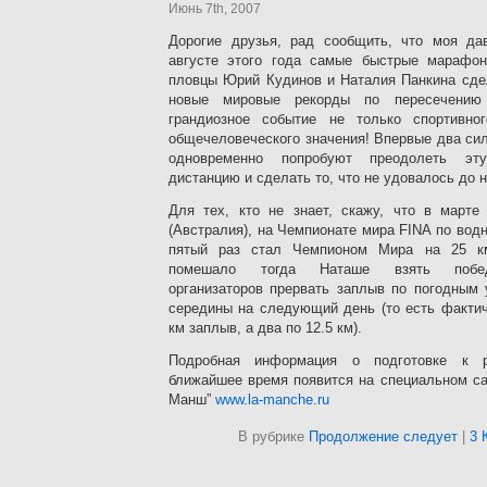
Июнь 7th, 2007
Дорогие друзья, рад сообщить, что моя да
августе этого года самые быстрые марафон
пловцы Юрий Кудинов и Наталия Панкина сде
новые мировые рекорды по пересечению
грандиозное событие не только спортивног
общечеловеческого значения! Впервые два си
одновременно попробуют преодолеть эт
дистанцию и сделать то, что не удовалось до н
Для тех, кто не знает, скажу, что в марте
(Австралия), на Чемпионате мира FINA по во
пятый раз стал Чемпионом Мира на 25 км
помешало тогда Наташе взять поб
организаторов прервать заплыв по погодным 
середины на следующий день (то есть фактич
км заплыв, а два по 12.5 км).
Подробная информация о подготовке к 
ближайшее время появится на специальном са
Манш”
www.la-manche.ru
В рубрике
Продолжение следует
|
3 