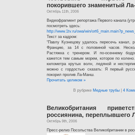
покорившего знаменитый Л
Октябрь 11th, 2006
Видеофрагмент репортажа Первого канала (утро
посмотреть здесь:
http://www.1tv.ru/owa/win/ort6_main.main?p_news_
Текст за кадром:
“Павлу Кузнецову удалось пересечь канал, 
Францию, за 14 с половиной часов. Неско
Растяжка с тренером. И по-осеннему бодр
кажется тем самым морем, которое по колено.
километра крутых волн, ледяной и нестерпи
можно с гордостью сказать: Я первый русск
покорил пролив Ла-Манш.
Прочитать целиком »
В рубрике
Медные трубы
|
4 Ком
Великобритания приветс
россиянина, переплывшего 
Октябрь 9th, 2006
Пресс-релиз Посольства Великобритании в ро