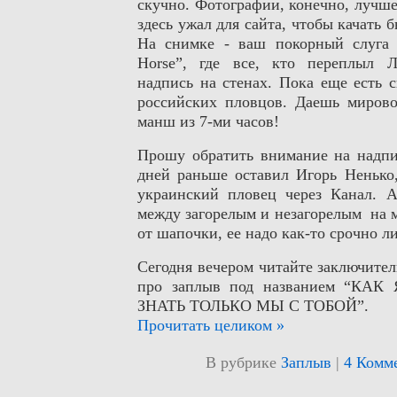
скучно. Фотографии, конечно, лучшег
здесь ужал для сайта, чтобы качать 
На снимке - ваш покорный слуга 
Horse”, где все, кто переплыл Л
надпись на стенах. Пока еще есть 
российских пловцов. Даешь мирово
манш из 7-ми часов!
Прошу обратить внимание на надпис
дней раньше оставил Игорь Ненько
украинский пловец через Канал. 
между загорелым и незагорелым на м
от шапочки, ее надо как-то срочно л
Сегодня вечером читайте заключител
про заплыв под названием “К
ЗНАТЬ ТОЛЬКО МЫ С ТОБОЙ”.
Прочитать целиком »
В рубрике
Заплыв
|
4 Комм