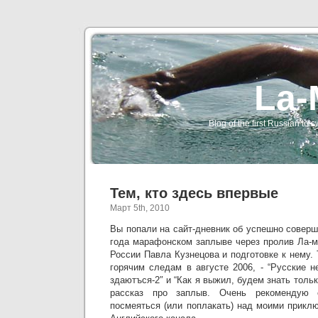
La-
Blog of the first Russian t
Тем, кто здесь впервые
Март 5th, 2010
Вы попали на сайт-дневник об успешно соверш
года марафонском заплыве через пролив Ла-
России Павла Кузнецова и подготовке к нему. 
горячим следам в августе 2006, - “Русские н
здаютъся-2″ и “Как я выжил, будем знать только
рассказ про заплыв. Очень рекомендую 
посмеяться (или поплакать) над моими прикл