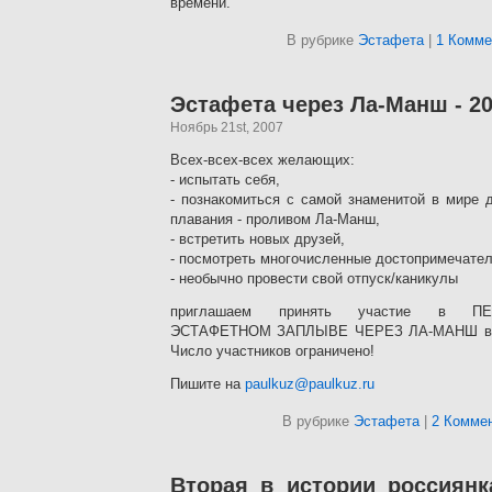
времени.
В рубрике
Эстафета
|
1 Комме
Эстафета через Ла-Манш - 2
Ноябрь 21st, 2007
Всех-всех-всех желающих:
- испытать себя,
- познакомиться с самой знаменитой в мире 
плавания - проливом Ла-Манш,
- встретить новых друзей,
- посмотреть многочисленные достопримечател
- необычно провести свой отпуск/каникулы
приглашаем принять участие в 
ЭСТАФЕТНОМ ЗАПЛЫВЕ ЧЕРЕЗ ЛА-МАНШ в ию
Число участников ограничено!
Пишите на
paulkuz@paulkuz.ru
В рубрике
Эстафета
|
2 Коммен
Вторая в истории россиянк