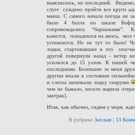
выяснилось, не последний. Видимо
слуге суждено пройти все круги ад
манш. С самого начала погода не з
было 4 балла по шкале Бофор
сопровождались “барашками”. 
кажется, понадеялся на авось, мол ч
успокоится. Но не тут то было! Че
лодки, стартовавшие в это злосча
другой повернули назад - ветер не
усилился до 15 узлов. К нашей ч
последними. Болевшие за меня друз
другим впали в состояние сильнейш
и слегка запачкали лодку снаружи
чем не бывало, весело жарила отвр
завтрак).
Итак, как обычно, сидим у моря, жде
В рубрике
Заплыв
|
13 Комм