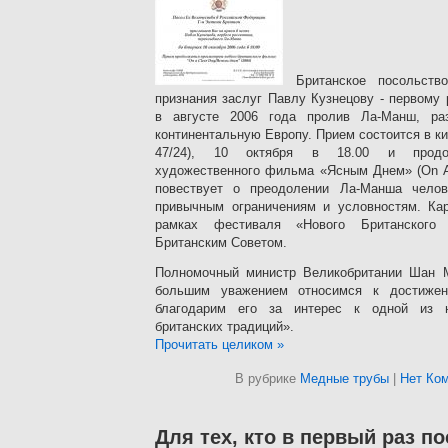
Британское посольство
признания заслуг Павлу Кузнецову - первому
в августе 2006 года пролив Ла-Манш, р
континентальную Европу. Прием состоится в к
47/24), 10 октября в 18.00 и продол
художественного фильма «Ясным Днем» (On A 
повествует о преодолении Ла-Манша челов
привычным ограничениям и условностям. Кар
рамках фестиваля «Нового Британского к
Британским Советом.
Полномочный министр Великобритании Шан 
большим уважением относимся к достиже
благодарим его за интерес к одной из н
британских традиций».
Прочитать целиком »
В рубрике
Медные трубы
|
Нет Ко
Для тех, кто в первый раз по