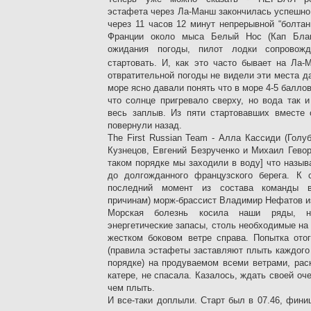
эстафета через Ла-Манш закончилась успешно
через 11 часов 12 минут непрерывной “болта
Франции около мыса Белый Нос (Кап Блан
ожидания погоды, пилот лодки сопровож
стартовать. И, как это часто бывает на Ла
отвратительной погоды не видели эти места да
море ясно давали понять что в море 4-5 балло
что солнце пригревало сверху, но вода так 
весь заплыв. Из пяти стартовавших вместе 
повернули назад.
The First Russian Team - Алла Кассиди (Голу
Кузнецов, Евгений Безрученко и Михаил Гево
таком порядке мы заходили в воду] что называ
до долгожданного французского берега. К 
последний момент из состава команды в
причинам) морж-брассист Владимир Нефатов и
Морская болезнь косила наши ряды, н
энергетические запасы, столь необходимые на
жестком боковом ветре справа. Попытка ото
(правила эстафеты заставляют плыть каждого
порядке) на продуваемом всеми ветрами, ра
катере, не спасала. Казалось, ждать своей оч
чем плыть.
И все-таки доплыли. Старт был в 07.46, фини