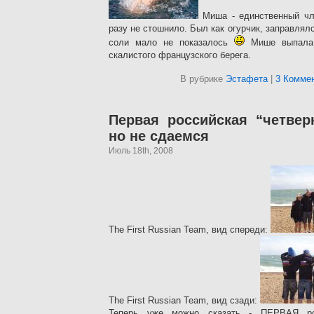
Миша - единственный чле
разу не стошнило. Был как огурчик, заправлял
соли мало не показалось
Мише выпала 
скалистого французского берега.
В рубрике
Эстафета
|
3 Коммен
Первая российская “четверк
но не сдаемся
Июль 18th, 2008
The First Russian Team, вид спереди:
The First Russian Team, вид сзади:
Теперь уже можно сказать - ПЕРВАЯ рос