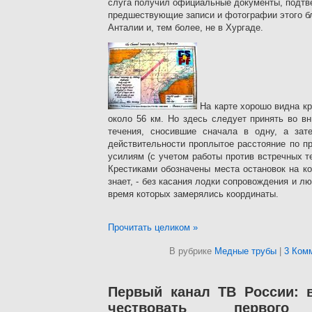
слуга получил официальные документы, подтв
предшествующие записи и фотографии этого бл
Анталии и, тем более, не в Хургаде.
На карте хорошо видна кри
около 56 км. Но здесь следует принять во в
течения, сносившие сначала в одну, а зат
действительности проплытое расстояние по пр
усилиям (с учетом работы против встречных те
Крестиками обозначены места остановок на ко
знает, - без касания лодки cопровождения и люд
время которых замерялись координаты.
Прочитать целиком »
В рубрике
Медные трубы
|
3 Ком
Первый канал ТВ России: 
чествовать первого 